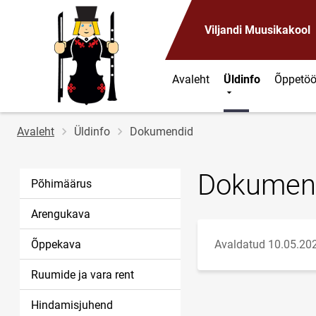
Viljandi Muusikakool
Avaleht
Üldinfo
Õppetö
Jälglink
Avaleht
Üldinfo
Dokumendid
Dokumen
Põhimäärus
Arengukava
Õppekava
Avaldatud 10.05.20
Ruumide ja vara rent
Hindamisjuhend