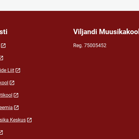
sti
Viljandi Muusikakoo
Reg. 75005452
de Liit
kool
tikool
deemia
ika Keskus