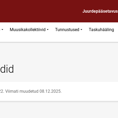
Juurdepääsetavus
ö
Muusikakollektiivid
Tunnustused
Taskuhääling
did
22.
Viimati muudetud 08.12.2025.