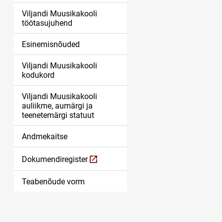
Viljandi Muusikakooli
töötasujuhend
Esinemisnõuded
Viljandi Muusikakooli
kodukord
Viljandi Muusikakooli
auliikme, aumärgi ja
teenetemärgi statuut
Andmekaitse
Dokumendiregister
Link avaneb uuel leheküljel
Teabenõude vorm