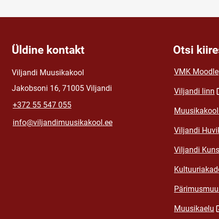
Üldine kontakt
Otsi kiire
VMK Moodle
Viljandi Muusikakool
Jakobsoni 16, 71005 Viljandi
Viljandi linn
+372 55 547 055
Muusikakooli
info@viljandimuusikakool.ee
Viljandi Huvi
Viljandi Kuns
Kultuuriaka
Pärimusmuus
Muusikaelu