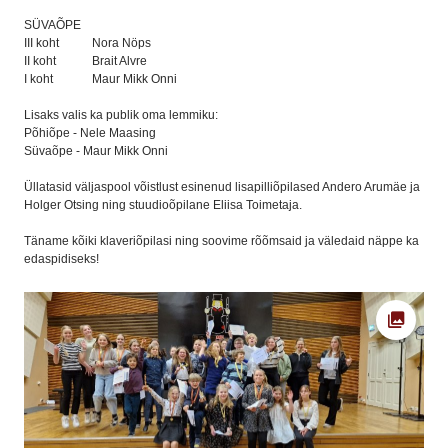
SÜVAÕPE
III koht Nora Nöps
II koht Brait Alvre
I koht Maur Mikk Onni
Lisaks valis ka publik oma lemmiku:
Põhiõpe - Nele Maasing
Süvaõpe - Maur Mikk Onni
Üllatasid väljaspool võistlust esinenud lisapilliõpilased Andero Arumäe ja
Holger Otsing ning stuudioõpilane Eliisa Toimetaja.
Täname kõiki klaveriõpilasi ning soovime rõõmsaid ja väledaid näppe ka
edaspidiseks!
Ava fot