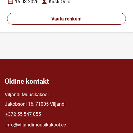
16.03.2026
Kristi Oolo
Loomise kuupäev
Autor
Vaata rohkem
Üldine kontakt
Viljandi Muusikakool
Jakobsoni 16, 71005 Viljandi
+372 55 547 055
info@viljandimuusikakool.ee