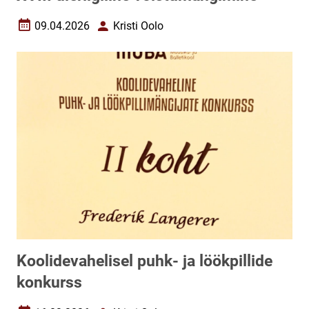
09.04.2026
Kristi Oolo
Loomise kuupäev
Autor
Koolidevahelisel puhk- ja löökpillide
konkurss