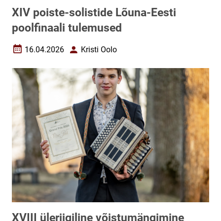
XIV poiste-solistide Lõuna-Eesti
poolfinaali tulemused
16.04.2026
Kristi Oolo
Loomise kuupäev
Autor
XVIII üleriigiline võistumängimine