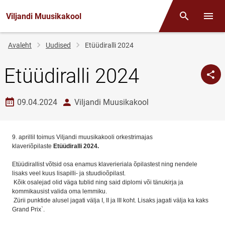
Viljandi Muusikakool
Otsing
Menüü
Jälglink
Avaleht
Uudised
Etüüdiralli 2024
Etüüdiralli 2024
Loomise kuupäev
autor
09.04.2024
Viljandi Muusikakool
9. aprillil toimus Viljandi muusikakooli orkestrimajas
klaveriõpilaste
Etüüdiralli 2024.
Etüüdirallist võtsid osa enamus klaverieriala õpilastest ning nendele
lisaks veel kuus lisapilli- ja stuudioõpilast.
Kõik osalejad olid väga tublid ning said diplomi või tänukirja ja
kommikausist valida oma lemmiku.
Zürii punktide alusel jagati välja I, II ja III koht. Lisaks jagati välja ka kaks
Grand Prix`.