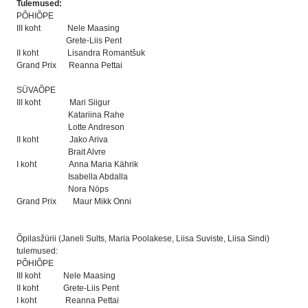
Tulemused:
PÕHIÕPE
III koht Nele Maasing
Grete-Liis Pent
II koht Lisandra Romantšuk
Grand Prix Reanna Pettai
SÜVAÕPE
III koht Mari Siigur
Katariina Rahe
Lotte Andreson
II koht Jako Ariva
Brait Alvre
I koht Anna Maria Kährik
Isabella Abdalla
Nora Nöps
Grand Prix Maur Mikk Onni
Õpilasžürii (Janeli Sults, Maria Poolakese, Liisa Suviste, Liisa Sindi)
tulemused:
PÕHIÕPE
III koht Nele Maasing
II koht Grete-Liis Pent
I koht Reanna Pettai