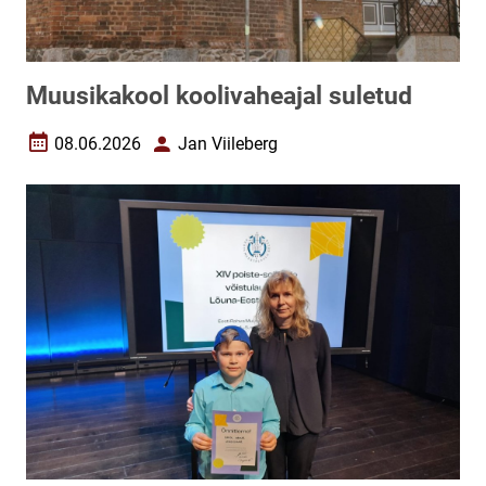
Muusikakool koolivaheajal suletud
08.06.2026
Jan Viileberg
Loomise kuupäev
Autor