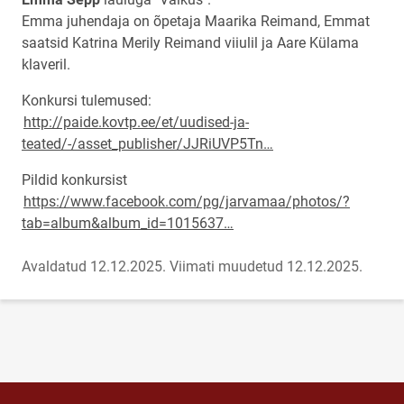
Emma juhendaja on õpetaja Maarika Reimand, Emmat
saatsid Katrina Merily Reimand viiulil ja Aare Külama
klaveril.
Konkursi tulemused:
http://paide.kovtp.ee/et/uudised-ja-
teated/-/asset_publisher/JJRiUVP5Tn…
Pildid konkursist
https://www.facebook.com/pg/jarvamaa/photos/?
tab=album&album_id=1015637…
Avaldatud 12.12.2025.
Viimati muudetud 12.12.2025.