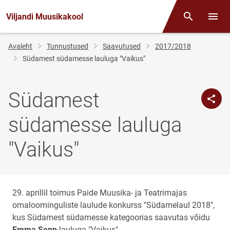
Viljandi Muusikakool
Otsing
Menüü
Jälglink
Avaleht
Tunnustused
Saavutused
2017/2018
Südamest südamesse lauluga "Vaikus"
Südamest
südamesse lauluga
"Vaikus"
29. aprillil toimus Paide Muusika- ja Teatrimajas
omaloominguliste laulude konkurss "Südamelaul 2018",
kus Südamest südamesse kategoorias saavutas võidu
Emma Sepp
lauluga "Vaikus".