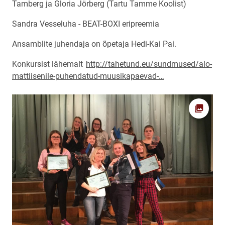
Tamberg ja Gloria Jörberg (Tartu Tamme Koolist)
Sandra Vesseluha - BEAT-BOXI eripreemia
Ansamblite juhendaja on õpetaja Hedi-Kai Pai.
Konkursist lähemalt
http://tahetund.eu/sundmused/alo-
mattiisenile-puhendatud-muusikapaevad-…
Ava fot