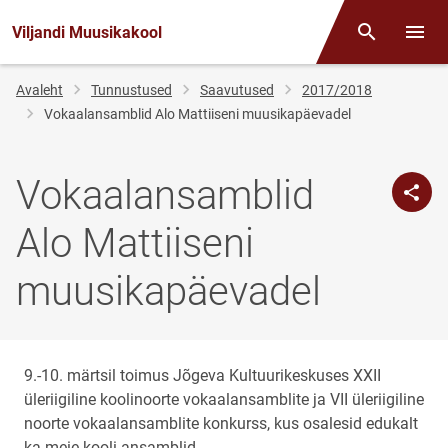
Viljandi Muusikakool
Otsing
Menüü
Jälglink
Avaleht
Tunnustused
Saavutused
2017/2018
Vokaalansamblid Alo Mattiiseni muusikapäevadel
Vokaalansamblid
Alo Mattiiseni
muusikapäevadel
9.-10. märtsil toimus Jõgeva Kultuurikeskuses XXII
üleriigiline koolinoorte vokaalansamblite ja VII üleriigiline
noorte vokaalansamblite konkurss, kus osalesid edukalt
ka meie kooli ansamblid.