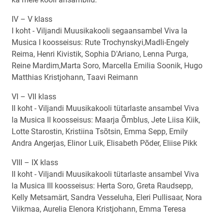
IV – V klass
I koht - Viljandi Muusikakooli segaansambel Viva la
Musica I koosseisus: Rute Trochynskyi,Madli-Engely
Reima, Henri Kivistik, Sophia D'Ariano, Lenna Purga,
Reine Mardim,Marta Soro, Marcella Emilia Soonik, Hugo
Matthias Kristjohann, Taavi Reimann
VI – VII klass
II koht - Viljandi Muusikakooli tütarlaste ansambel Viva
la Musica II koosseisus: Maarja Õmblus, Jete Liisa Kiik,
Lotte Starostin, Kristiina Tsõtsin, Emma Sepp, Emily
Andra Angerjas, Elinor Luik, Elisabeth Põder, Eliise Pikk
VIII – IX klass
II koht - Viljandi Muusikakooli tütarlaste ansambel Viva
la Musica III koosseisus: Herta Soro, Greta Raudsepp,
Kelly Metsamärt, Sandra Vesseluha, Eleri Pullisaar, Nora
Viikmaa, Aurelia Elenora Kristjohann, Emma Teresa